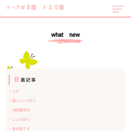
what new
新
着記事
・七夕
・梅ジュース作り
・消防署見学
・こいのぼり
・新年度です