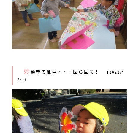
妙
延寺の風車・・・回ら回る！
【2022/1
2/16】