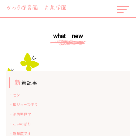
what new
新
着記事
・七夕
・梅ジュース作り
・消防署見学
・こいのぼり
・新年度です