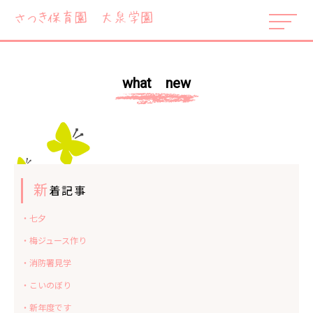
what new
新
着記事
・七夕
・梅ジュース作り
・消防署見学
・こいのぼり
・新年度です