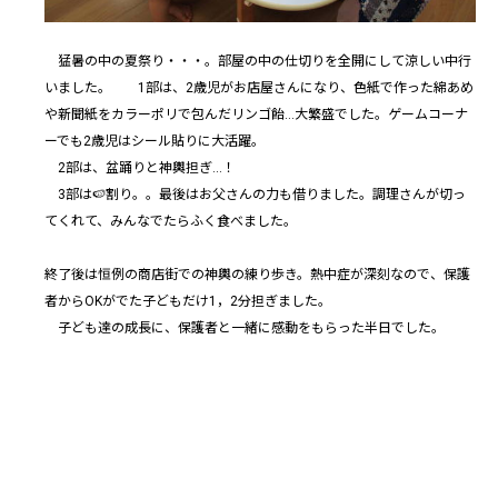
猛暑の中の夏祭り・・・。部屋の中の仕切りを全開にして涼しい中行
いました。 1部は、2歳児がお店屋さんになり、色紙で作った綿あめ
や新聞紙をカラーポリで包んだリンゴ飴…大繁盛でした。ゲームコーナ
ーでも2歳児はシール貼りに大活躍。
2部は、盆踊りと神輿担ぎ…！
3部は🍉割り。。最後はお父さんの力も借りました。調理さんが切っ
てくれて、みんなでたらふく食べました。
終了後は恒例の商店街での神輿の練り歩き。熱中症が深刻なので、保護
者からOKがでた子どもだけ1，2分担ぎました。
子ども達の成長に、保護者と一緒に感動をもらった半日でした。