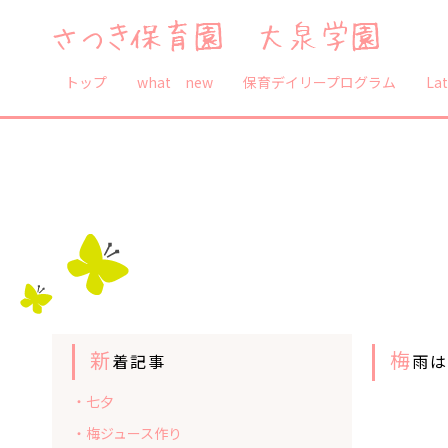
トップ
what new
保育デイリープログラム
Lat
新
梅
着記事
雨
・七夕
・梅ジュース作り